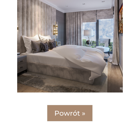
Powrót »